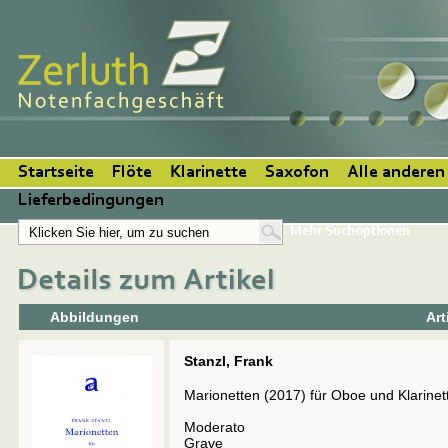
Startseite
Flöte
Klarinette
Saxofon
Alle anderen
Lieferbedingungen
Mehr Suchoptionen
Abbildungen
Art
Stanzl, Frank
Marionetten (2017) für Oboe und Klarinette
Moderato
Grave