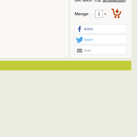
(inkl. MWSt - zzgl.
Versandkosten
)
Menge:
-
+
teilen
tweet
mail