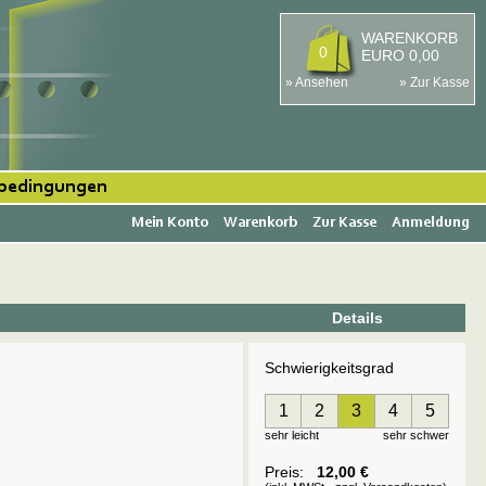
WARENKORB
0
EURO 0,00
» Ansehen
» Zur Kasse
rbedingungen
Mein Konto
Warenkorb
Zur Kasse
Anmeldung
Details
Schwierigkeitsgrad
1
2
3
4
5
sehr leicht
sehr schwer
Preis:
12,00 €