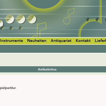
 Instrumente
Neuheiten
Antiquariat
Kontakt
Liefe
Artikelinfos
ielpartitur.